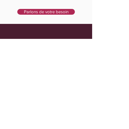
Parlons de votre besoin
Pages les plus consultées
Accompagnement personnalisé
Aide aux professionnel(le)s
Ressources
Réglement de vos séances
Prendre rendez-vous