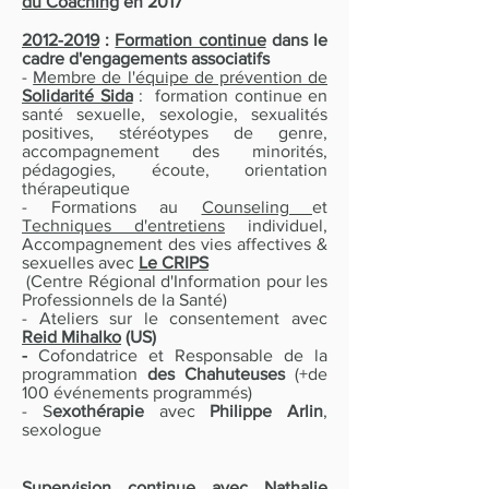
du Coaching
en 2017
2012-2019
:
Formation continue
dans le
cadre d'engagements associatifs
-
Membre de l'équipe de prévention de
Solidarité Sida
: formation continue en
santé sexuelle, sexologie, sexualités
positives, stéréotypes de genre,
accompagnement des minorités,
pédagogies, écoute, orientation
thérapeutique
- Formations au
Counseling
et
Techniques d'entretiens
individuel,
Accompagnement des vies affectives &
sexuelles avec
Le CRIPS
(Centre Régional d'Information pour les
Professionnels de la Santé)
- Ateliers sur le consentement avec
Reid Mihalko
(US)
-
Cofondatrice et Responsable de la
programmation
des Chahuteuses
(+de
100 événements programmés)
- S
exothérapie
avec
Philippe Arlin
,
sexologue
Supervision
continue avec
Nathalie